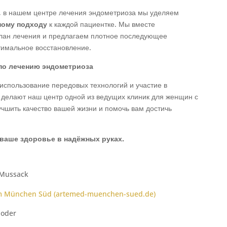
, в нашем центре лечения эндометриоза мы уделяем
ому подходу
к каждой пациентке. Мы вместе
лан лечения и предлагаем плотное последующее
тимальное восстановление.
по лечению эндометриоза
спользование передовых технологий и участие в
 делают наш центр одной из ведущих клиник для женщин с
чшить качество вашей жизни и помочь вам достичь
 ваше здоровье в надёжных руках.
 Mussack
m München Süd (artemed-muenchen-sued.de)
hoder