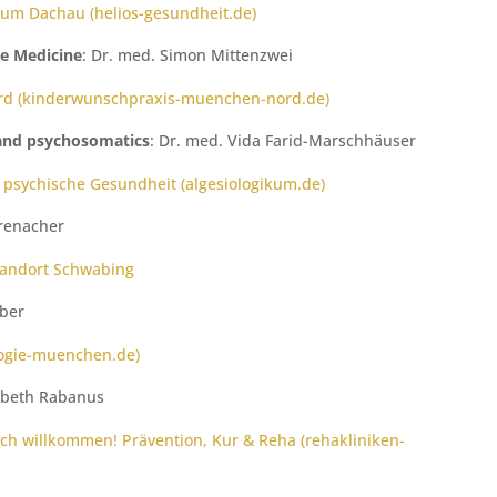
um Dachau (helios-gesundheit.de)
e Medicine
: Dr. med. Simon Mittenzwei
d (kinderwunschpraxis-muenchen-nord.de)
 and psychosomatics
: Dr. med. Vida Farid-Marschhäuser ​
psychische Gesundheit (algesiologikum.de)
Grenacher
tandort Schwabing
aber
ogie-muenchen.de)
sabeth Rabanus
ch willkommen! Prävention, Kur & Reha (rehakliniken-