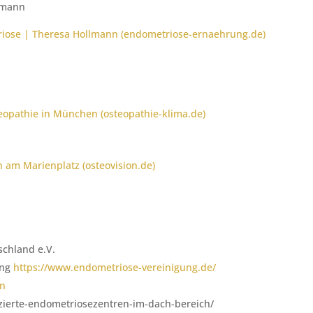
lmann
iose | Theresa Hollmann (endometriose-ernaehrung.de)
eopathie in München (osteopathie-klima.de)
 am Marienplatz (osteovision.de)
chland e.V.
ung
https://www.endometriose-vereinigung.de/
en
izierte-endometriosezentren-im-dach-bereich/