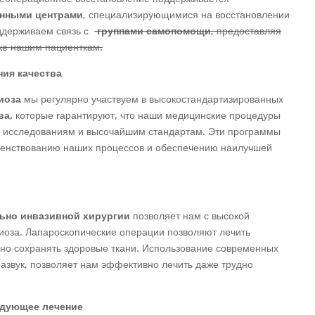
онными центрами
, специализирующимися на восстановлении
ддерживаем связь с
группами самопомощи
, предоставляя
жке нашим пациенткам.
ния качества
иоза
мы регулярно участвуем в высокостандартизированных
ва,
которые гарантируют, что наши медицинские процедуры
м исследованиям и высочайшим стандартам. Эти программы
шенствованию наших процессов и обеспечению наилучшей
ьно инвазивной хирургии
позволяет нам с высокой
иоза. Лапароскопические операции позволяют лечить
но сохранять здоровые ткани. Использование современных
тразвук, позволяет нам эффективно лечить даже трудно
едующее лечение