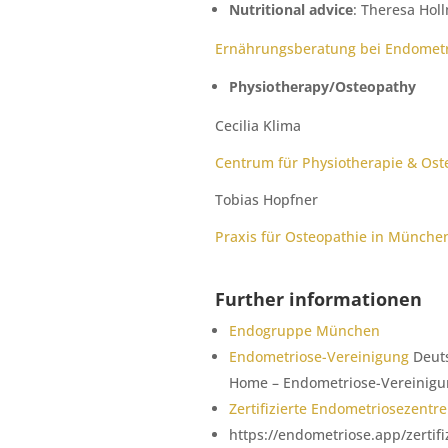
Nutritional advice
: Theresa Hol
Ernährungsberatung bei Endometr
Physiotherapy/Osteopathy
Cecilia Klima
Centrum für Physiotherapie & Ost
Tobias Hopfner
Praxis für Osteopathie in München
Further informationen
Endogruppe München
Endometriose-Vereinigung
Deuts
Home – Endometriose-Vereinig
Zertifizierte Endometriosezentr
https://endometriose.app/zertif