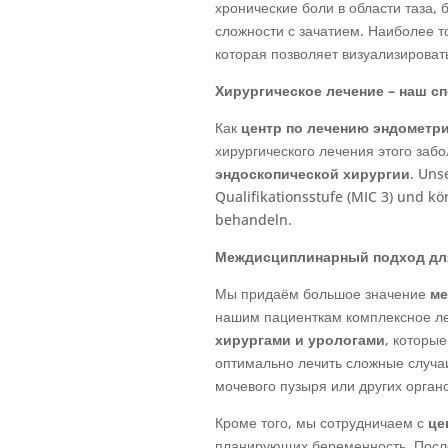
хронические боли в области таза
сложности с зачатием. Наиболее 
которая позволяет визуализироват
Хирургическое лечение – наш 
Как
центр по лечению эндометр
хирургического лечения этого заб
эндоскопической хирургии
. Uns
Qualifikationsstufe (MIC 3) und k
behandeln.
Междисциплинарный подход для
Мы придаём большое значение
ме
нашим пациенткам комплексное ле
хирургами и урологами
, которы
оптимально лечить сложные случа
мочевого пузыря или других органо
Кроме того, мы сотрудничаем с
це
планирующих беременность. Посл