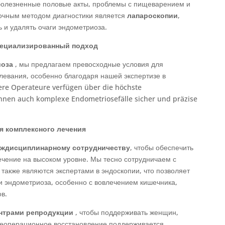
, болезненные половые акты, проблемы с пищеварением и
точным методом диагностики является
лапароскопии
,
ь и удалять очаги эндометриоза.
специализированный подход
иоза
, мы предлагаем превосходные условия для
олевания, особенно благодаря нашей экспертизе в
ere Operateure verfügen über die höchste
önnen auch komplexe Endometriosefälle sicher und präzise
 комплексного лечения
ждисциплинарному сотрудничеству
, чтобы обеспечить
чение на высоком уровне. Мы тесно сотрудничаем с
е также являются экспертами в эндоскопии, что позволяет
и эндометриоза, особенно с вовлечением кишечника,
в.
нтрами репродукции
, чтобы поддерживать женщин,
еоперационное восстановление поддерживается