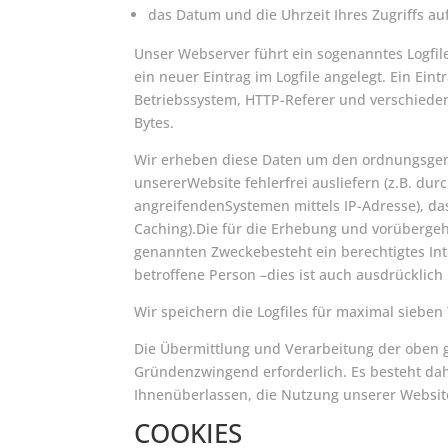
das Datum und die Uhrzeit Ihres Zugriffs au
Unser Webserver führt ein sogenanntes Logfile
ein neuer Eintrag im Logfile angelegt. Ein Ei
Betriebssystem, HTTP-Referer und verschiedene
Bytes.
Wir erheben diese Daten um den ordnungsgemäß
unsererWebsite fehlerfrei ausliefern (z.B. du
angreifendenSystemen mittels IP-Adresse), das
Caching).Die für die Erhebung und vorübergehe
genannten Zweckebesteht ein berechtigtes In
betroffene Person –dies ist auch ausdrücklich
Wir speichern die Logfiles für maximal sieben
Die Übermittlung und Verarbeitung der oben g
Gründenzwingend erforderlich. Es besteht dahe
Ihnenüberlassen, die Nutzung unserer Websit
COOKIES