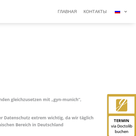
ГЛАВНАЯ
КОНТАКТЫ
ГЛАВНАЯ
КОНТАКТЫ
nden gleichzusetzen mit „gyn-munich“,
er Datenschutz extrem wichtig, da wir täglich
TERMIN
TERMIN
ischen Bereich in Deutschland
via Doctolib
via Doctolib
buchen
buchen