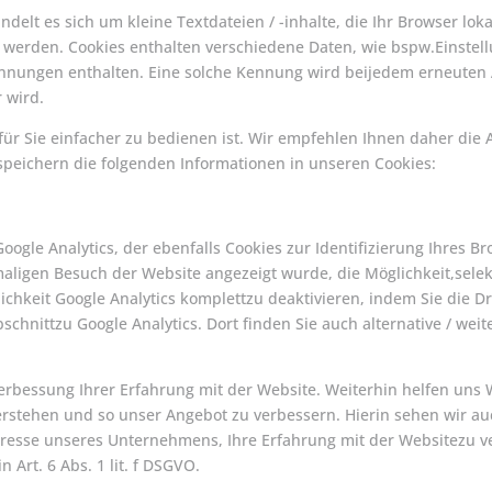
elt es sich um kleine Textdateien / -inhalte, die Ihr Browser lok
 werden. Cookies enthalten verschiedene Daten, wie bspw.Einstell
nnungen enthalten. Eine solche Kennung wird beijedem erneuten 
 wird.
 für Sie einfacher zu bedienen ist. Wir empfehlen Ihnen daher di
speichern die folgenden Informationen in unseren Cookies:
ogle Analytics, der ebenfalls Cookies zur Identifizierung Ihres 
aligen Besuch der Website angezeigt wurde, die Möglichkeit,selek
chkeit Google Analytics komplettzu deaktivieren, indem Sie die Dri
chnittzu Google Analytics. Dort finden Sie auch alternative / we
Verbessung Ihrer Erfahrung mit der Website. Weiterhin helfen uns
rstehen und so unser Angebot zu verbessern. Hierin sehen wir a
eresse unseres Unternehmens, Ihre Erfahrung mit der Websitezu v
 Art. 6 Abs. 1 lit. f DSGVO.