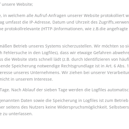
f unsere Website;
, in welchem alle Aufruf-Anfragen unserer Website protokolliert 
ntrag umfasst die IP-Adresse, Datum und Uhrzeit des Zugriffs,verw
 protokollrelevante (HTTP-)Informationen, wie z.B.die angefragte
en Betrieb unseres Systems sicherzustellen. Wir möchten so sich
rch Fehlersuche in den Logfiles), dass wir etwaige Gefahren abweh
s die Website stets schnell lädt (z.B. durch Identifizieren von h
nde Speicherung notwendige Rechtsgrundlage ist in Art. 6 Abs. 1 l
teresse unseres Unternehmens. Wir ziehen bei unserer Verarbeitu
 nicht in unserem Interesse.
 Tage. Nach Ablauf der sieben Tage werden die Logfiles automatisc
enannten Daten sowie die Speicherung in Logfiles ist zum Betrie
r seitens des Nutzers keine Widerspruchsmöglichkeit. Selbstverstä
e zu unterlassen.