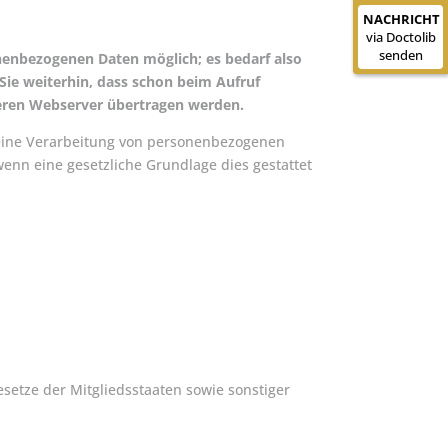
NACHRICHT
NACHRICHT
via Doctolib
via Doctolib
senden
senden
onenbezogenen Daten möglich; es bedarf also
Sie weiterhin, dass schon beim Aufruf
seren Webserver übertragen werden.
 eine Verarbeitung von personenbezogenen
enn eine gesetzliche Grundlage dies gestattet
etze der Mitgliedsstaaten sowie sonstiger