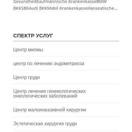
GesundheitKaufmännische KrankenkasseBMW
BKKSBKAudi BKKMobil KrankenkasseHanseatische...
СПЕКТР УСЛУГ
Центр миомы
центр по лечению эндометриоза
Центр груди
Центр лечения гинекологических
онкологических заболеваний
Центр малоинвазивной хирургии
Эстетическая хирургия груди