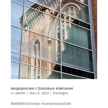
медицинские страховые компании
от
admin
|
Июн 9, 2022
|
Sonstiges
BARMERTechniker KrankenkasseDAK